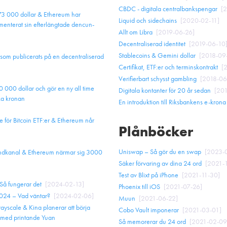
CBDC - digitala centralbankspengar
[
2
 73 000 dollar & Ethereum har
Liquid och sidechains
[
2020-02-11
]
menterat sin efterlängtade dencun-
Allt om Libra
[
2019-06-26
]
Decentraliserad identitet
[
2019-06-10
Stablecoins & Gemini dollar
[
2018-09
som publicerats på en decentraliserad
Certifikat, ETF:er och terminskontrakt
[
2
Verifierbart schysst gambling
[
2018-06
0 000 dollar och gör en ny all time
Digitala kontanter för 20 år sedan
[
201
ka kronan
En introduktion till Riksbankens e-krona
de för Bitcoin ETF:er & Ethereum når
Plånböcker
Uniswap – Så gör du en swap
[
2023-
trendkanal & Ethereum närmar sig 3000
Säker förvaring av dina 24 ord
[
2021-
Test av Blixt på iPhone
[
2021-11-30
]
Så fungerar det
[
2024-02-13
]
Phoenix till iOS
[
2021-07-26
]
024 – Vad väntar?
[
2024-02-06
]
Muun
[
2021-06-22
]
ayscale & Kina planerar att börja
Cobo Vault imponerar
[
2021-03-01
]
 med printande Yuan
Så memorerar du 24 ord
[
2021-02-09