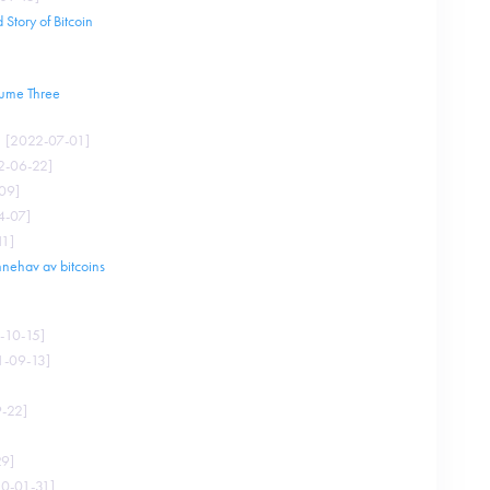
Story of Bitcoin
lume Three
[
2022-07-01
]
2-06-22
]
09
]
4-07
]
11
]
innehav av bitcoins
-10-15
]
1-09-13
]
-22
]
29
]
0-01-31
]