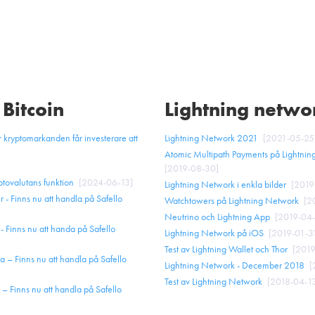
Hur fungerar Bitcoin?
Ta betalt med 
Mining — så skapas Bitcoin
Blockstorlek och skalning
 Bitcoin
Lightning netwo
ör kryptomarkanden får investerare att
Lightning Network 2021
[
2021-05-25
Atomic Multipath Payments på Lightni
[
2019-08-30
]
tovalutans funktion
[
2024-06-13
]
Lightning Network i enkla bilder
[
2019
- Finns nu att handla på Safello
Watchtowers på Lightning Network
[
2
Neutrino och Lightning App
[
2019-04
- Finns nu att handa på Safello
Lightning Network på iOS
[
2019-01-3
Test av Lightning Wallet och Thor
[
2019
a – Finns nu att handla på Safello
Lightning Network - December 2018
[
Test av Lightning Network
[
2018-04-1
– Finns nu att handla på Safello