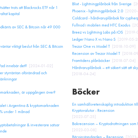
Blixt - Lightningplånbok från Sverige
[
2
sätter trots att Blackrocks ETF når 1
Phoenix - lightningplånbok 2.0
[
2020-
valtat kapital
Coldcard - hårdvaruplånbok för cypher
Fullnod i mobilen med HTC Exodus
[
20
godkänts av SEC & Bitcoin når 49 000
Breez vs Lightning Labs på iOS
[
2019-
Ledger Nano X vs Nano S
[
2019-05-2
ntar viktigt beslut från SEC & Bitcoin
Trezor One vs Model T
[
2018-10-09
]
Recension av Trezor Model T
[
2018-09
Framtidens plånböcker
[
2018-07-04
]
Vad innebär det?
[
2024-01-02
]
Hårdvaruplånbok – ett säkert sätt att sk
ler styrräntan oförändrad och
[
2018-04-24
]
 sänkningar
Böcker
yptomarknaden, är uppgången över?
En samhällsvetenskaplig introduktion till
 valet i Argentina & kryptomarknaden
Kryptovalutor - Recension
32% under 1 månad
[
2023-07-25
]
Bokrecension – Kryptodrottningen som 
ryptobetalningar & investerare satsar
[
2023-03-08
]
ande
Bitcoinstandarden – Recension
[
2023-