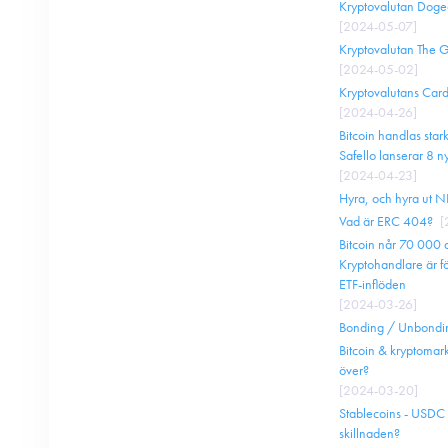
Kryptovalutan Dogec
[
2024-05-07
]
Kryptovalutan The Gr
[
2024-05-02
]
Kryptovalutans Card
[
2024-04-26
]
Bitcoin handlas stark
Safello lanserar 8 n
[
2024-04-23
]
Hyra, och hyra ut NF
Vad är ERC 404?
[
Bitcoin når 70 000 
Kryptohandlare är f
ETF-inflöden
[
2024-03-26
]
Bonding / Unbondin
Bitcoin & kryptomark
över?
[
2024-03-20
]
Stablecoins - USDC
skillnaden?