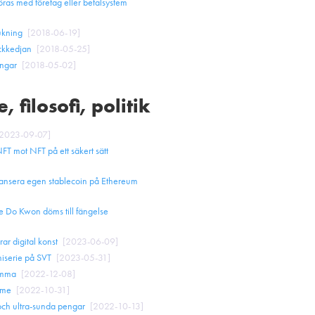
föras med företag eller betalsystem
ukning
[
2018-06-19
]
ckkedjan
[
2018-05-25
]
ngar
[
2018-05-02
]
 filosofi, politik
2023-09-07
]
FT mot NFT på ett säkert sätt
 lansera egen stablecoin på Ethereum
re Do Kwon döms till fängelse
ar digital konst
[
2023-06-09
]
iserie på SVT
[
2023-05-31
]
lemma
[
2022-12-08
]
ome
[
2022-10-31
]
 och ultra-sunda pengar
[
2022-10-13
]