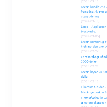
[
2024-03-15
]
Bitcoin handlas vid
framgångsrikt imple
uppgradering
[
2024-03-13
]
Dapp – Applikation 
blockkedja.
[
2024-03-05
]
Bitcoin närmar sig 6
high mot den svens
[
2024-02-27
]
Ett rekordhögt inflö
3000 dollar
[
2024-02-22
]
Bitcoin bryter sin 
dollar
[
2024-02-15
]
Ethereum Gas fee - 
Bitcoinsymposium 2
Nettoutflöden för Gr
stimulera ekonomin