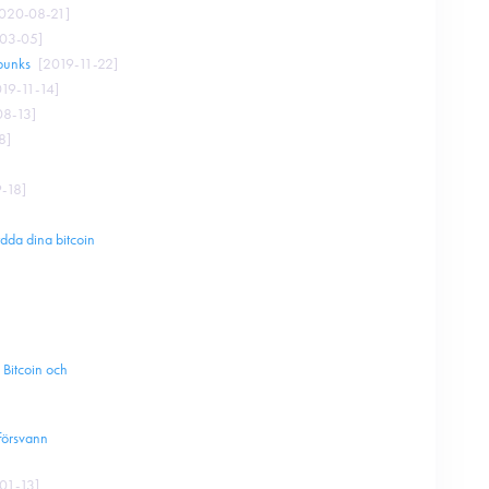
020-08-21
]
03-05
]
punks
[
2019-11-22
]
19-11-14
]
08-13
]
8
]
-18
]
ydda dina bitcoin
 Bitcoin och
försvann
01-13
]