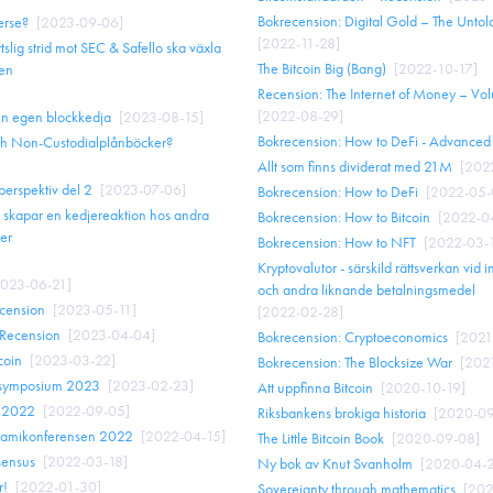
Bokrecension: Digital Gold – The Untold 
erse?
[
2023-09-06
]
[
2022-11-28
]
tslig strid mot SEC & Safello ska växla
The Bitcoin Big (Bang)
[
2022-10-17
]
sen
Recension: The Internet of Money – Vo
[
2022-08-29
]
in egen blockkedja
[
2023-08-15
]
Bokrecension: How to DeFi - Advanced
och Non-Custodialplånböcker?
Allt som finns dividerat med 21M
[
202
lperspektiv del 2
[
2023-07-06
]
Bokrecension: How to DeFi
[
2022-05-
 skapar en kedjereaktion hos andra
Bokrecension: How to Bitcoin
[
2022-0
ner
Bokrecension: How to NFT
[
2022-03-
Kryptovalutor - särskild rättsverkan vid 
023-06-21
]
och andra liknande betalningsmedel
ecension
[
2023-05-11
]
[
2022-02-28
]
 Recension
[
2023-04-04
]
Bokrecension: Cryptoeconomics
[
2021
coin
[
2023-03-22
]
Bokrecension: The Blocksize War
[
202
oinsymposium 2023
[
2023-02-23
]
Att uppfinna Bitcoin
[
2020-10-19
]
r 2022
[
2022-09-05
]
Riksbankens brokiga historia
[
2020-09
iamikonferensen 2022
[
2022-04-15
]
The Little Bitcoin Book
[
2020-09-08
]
sensus
[
2022-03-18
]
Ny bok av Knut Svanholm
[
2020-04-
r!
[
2022-01-30
]
Sovereignty through mathematics
[
202