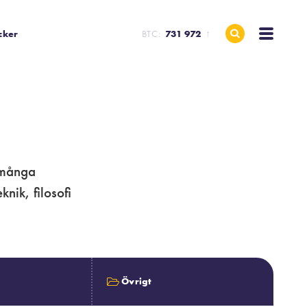
cker
BTC:
731 972
↑
 många
nik, filosofi
Övrigt