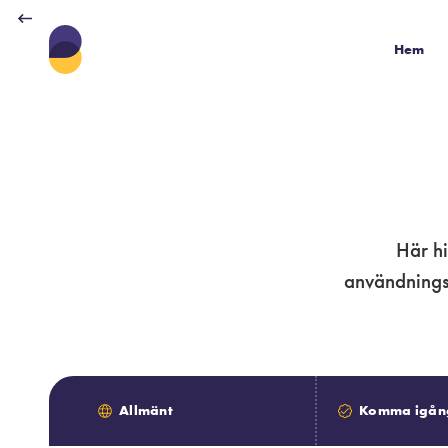
} } })
Hem
Här hi
användningso
Allmänt
Komma igån