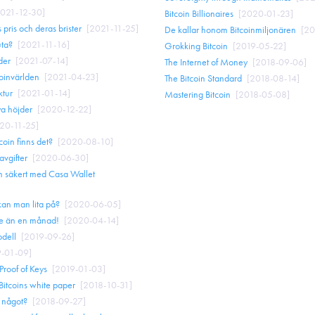
021-12-30
]
Bitcoin Billionaires
[
2020-01-23
]
 pris och deras brister
[
2021-11-25
]
De kallar honom Bitcoinmiljonären
[
20
uta?
[
2021-11-16
]
Grokking Bitcoin
[
2019-05-22
]
der
[
2021-07-14
]
The Internet of Money
[
2018-09-06
]
coinvärlden
[
2021-04-23
]
The Bitcoin Standard
[
2018-08-14
]
ktur
[
2021-01-14
]
Mastering Bitcoin
[
2018-05-08
]
ya höjder
[
2020-12-22
]
20-11-25
]
oin finns det?
[
2020-08-10
]
avgifter
[
2020-06-30
]
h säkert med Casa Wallet
kan man lita på?
[
2020-06-05
]
e än en månad!
[
2020-04-14
]
odell
[
2019-09-26
]
9-01-09
]
Proof of Keys
[
2019-01-03
]
itcoins white paper
[
2018-10-31
]
t något?
[
2018-09-27
]