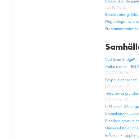
Bitcoin ska inte jäm
[
2018-08-21
]
Bitcoins energiförbr
Förgreningar av blo
Programmerbara pe
Samhälle,
Vad är en Bridge?
[
Make a deal – Byt N
[
2023-08-16
]
Paypal planerar att
[
2023-08-10
]
‍Terra Lunas grunda
[
2023-06-20
]
NFT-konst: Så funger
Kryptokungen – Min
Blockkedjornas tri
Universal Basic Inc
Inflation, knapphet