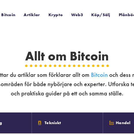
Bitcoin
Artiklar
Krypto
Web3
Köp/Sälj
Plånbö
Allt om Bitcoin
ttar du artiklar som förklarar allt om
Bitcoin
och dess
mråden för både nybörjare och experter. Utforska tek
och praktiska guider på ett och samma ställe.
g
Tekniskt
Handel