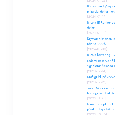
[
2024-01-23
]
Bitcoins nedgång fort
miljarder dollar i för
[
2024-01-19
]
Bitcoin ETF:er har 
dollar
[
2024-01-11
]
Kryptomarknaden invä
når 45,000$
[
2024-01-08
]
Bitcoin halvering – 
Federal Reserve hål
signalerar framtida
[
2023-12-14
]
Kraftigt fall på kr
[
2023-12-12
]
Javier Milei vinner
har stigit med 24.
[
2023-11-21
]
Ferrari accepterar k
på ett ETF godkänn
[
2023-10-16
]