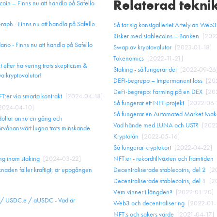
Relaterad tekni
oin – Finns nu att handla på Safello
aph - Finns nu att handla på Safello
Så tar sig konstgalleriet Artely an Web3
Risker med stablecoins – Banken
[
202
ano - Finns nu att handla på Safello
Swap av kryptovalutor
[
2023-01-18
]
Tokenomics
[
2022-11-21
]
t efter halvering trots skepticism &
Staking - så fungerar det
[
2022-09-26
ya kryptovalutor!
DEFI-begrepp – Impermanent loss
[
20
DeFi-begrepp: Farming på en DEX
[
20
T:er via smarta kontrakt
[
2024-04-18
]
Så fungerar ett NFT-projekt
[
2022-06-
2024-04-10
]
Så fungerar en Automated Market Mak
dollar ännu en gång och
Vad hände med LUNA och UST?
[
202
örvånansvärt lugna trots minskande
Kryptolån
[
2022-05-16
]
Så fungerar kryptokort
[
2022-04-22
]
NFT:er - rekordtillväxten och framtiden
g inom staking
[
2024-03-22
]
Decentraliserade stablecoins, del 2
[
2
naden faller kraftigt, är uppgången
Decentraliserade stablecoins, del 1
[
2
Vem vinner i längden?
[
2022-01-20
]
 / USDC.e / aUSDC - Vad är
Web3 och decentralisering
[
2022-01-
NFT:s och sakers värde
[
2021-04-17
]