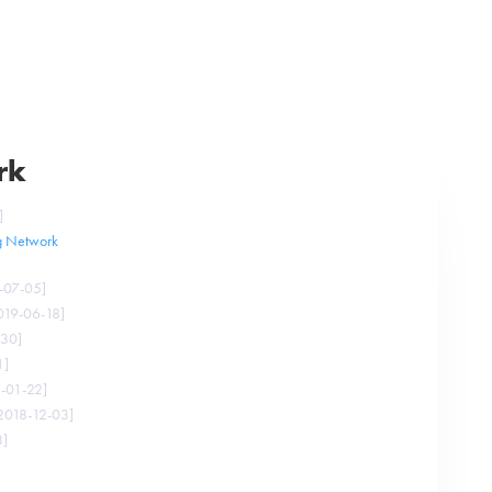
Bitcoin
Kurser
Böcker
Länkar
Om bitcoin.se
rk
]
ng Network
-07-05
]
019-06-18
]
-30
]
1
]
-01-22
]
2018-12-03
]
3
]