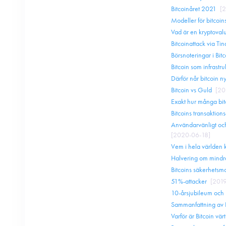
Bitcoinåret 2021
[
2
Modeller för bitcoins
Vad är en kryptoval
Bitcoinattack via Tin
Börsnoteringar i Bit
Bitcoin som infrastru
Därför når bitcoin n
Bitcoin vs Guld
[
20
Exakt hur många bitc
Bitcoins transaktions
Användarvänligt oc
[
2020-06-18
]
Vem i hela världen 
Halvering om mindr
Bitcoins säkerhetsm
51%-attacker
[
201
10-årsjubileum och 
Sammanfattning av B
Varför är Bitcoin vär