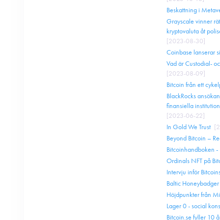
Beskattning i Metav
Grayscale vinner rät
kryptovaluta åt poli
[
2023-08-30
]
Coinbase lanserar s
Vad är Custodial- 
[
2023-08-09
]
Bitcoin från ett cyke
BlackRocks ansökan
finansiella institutio
[
2023-06-22
]
In Gold We Trust
[
2
Beyond Bitcoin – R
Bitcoinhandboken -
Ordinals NFT på Bit
Intervju inför Bitc
Baltic Honeybadge
Höjdpunkter från M
Lager 0 - social kon
Bitcoin.se fyller 10 å