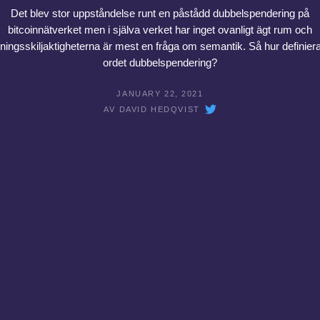
Det blev stor uppståndelse runt en påstådd dubbelspendering på
bitcoinnätverket men i själva verket har inget ovanligt ägt rum och
ingsskiljaktigheterna är mest en fråga om semantik. Så hur definiera
ordet dubbelspendering?
JANUARY 22, 2021
AV
DAVID HEDQVIST