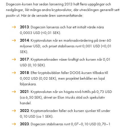
Dogecoin-kursen har sedan lansering 2013 haft flera uppgångar och
nedgångar, likt många andra kryptovalutor, där utvecklingen generellt sett
positiv ut. Här är de senaste åren sammanfattande:
2013
: Dogecoin lanseras och har ett initialt värde nära
0,0003 USD (<0,01 SEK).
2014
: Kryptovalutan når en marknadsvärdering på över 60
miljoner USD, och priset stabiliseras runt 0,001 USD (<0,01
SEK).
2017
: Kryptomarknaden växer kraftigt och kursen når 0,01
USD (0,10 SEK).
2018
: Efter kryptobubblan faller DOGE-kursen tillbaka till
0,002 USD (0,02 SEK), men projektet behåller en lojal
följarskara.
2021
: Kryptovalutan når sin högsta nivå hittills på 0,73 USD
(ca 6,50 SEK), drivet av Elon Musks stöd och spekulativ
handel.
2022
: Kryptomarknaden faller och kursen sjunker till under
0,10 USD (ca 1 SEK).
2023
: Dogecoin stabiliseras runt 0,07–0,10 USD (0,70–1