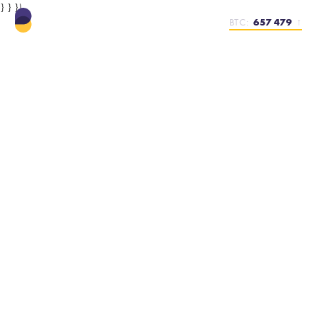
} } })
BTC:
657 479
↑