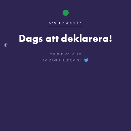
SKATT & JURIDIK
Dags att deklarera!
lbaka
MARCH 22, 2019
AV
DAVID HEDQVIST