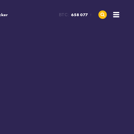
cker
658 077
BTC:
↑