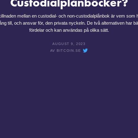
Custodialplånböcker?
illnaden mellan en custodial- och non-custodialplånbok är vem som 
lgång till, och ansvar för, den privata nyckeln. De två alternativen har b
fördelar och kan användas på olika sätt.
AUGUST 9, 2023
AV
BITCOIN.SE