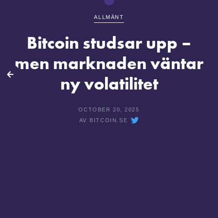
ALLMÄNT
Bitcoin studsar upp –
men marknaden väntar
lbaka
ny volatilitet
OCTOBER 20, 2025
AV
BITCOIN.SE