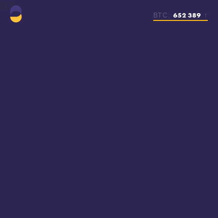
} } })
652 389
BTC:
↑