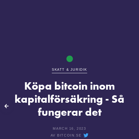
SKATT & JURIDIK
Köpa bitcoin inom
kapitalförsäkring - Så
lbaka
fungerar det
MARCH 16, 2023
AV
BITCOIN.SE