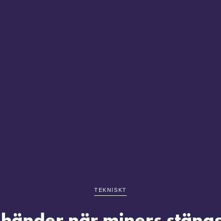
TEKNISKT
händer när miners stäng