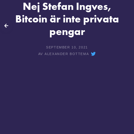
Nej Stefan Ingves,
Bitcoin är inte privata
lbaka
pengar
SEPTEMBER 10, 2021
AV
ALEXANDER BOTTEMA