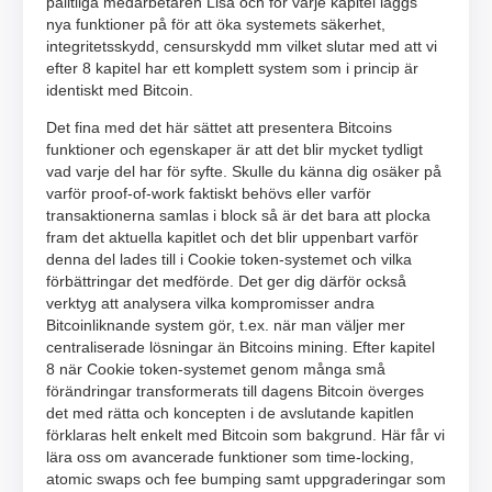
pålitliga medarbetaren Lisa och för varje kapitel läggs
nya funktioner på för att öka systemets säkerhet,
integritetsskydd, censurskydd mm vilket slutar med att vi
efter 8 kapitel har ett komplett system som i princip är
identiskt med Bitcoin.
Det fina med det här sättet att presentera Bitcoins
funktioner och egenskaper är att det blir mycket tydligt
vad varje del har för syfte. Skulle du känna dig osäker på
varför proof-of-work faktiskt behövs eller varför
transaktionerna samlas i block så är det bara att plocka
fram det aktuella kapitlet och det blir uppenbart varför
denna del lades till i Cookie token-systemet och vilka
förbättringar det medförde. Det ger dig därför också
verktyg att analysera vilka kompromisser andra
Bitcoinliknande system gör, t.ex. när man väljer mer
centraliserade lösningar än Bitcoins mining. Efter kapitel
8 när Cookie token-systemet genom många små
förändringar transformerats till dagens Bitcoin överges
det med rätta och koncepten i de avslutande kapitlen
förklaras helt enkelt med Bitcoin som bakgrund. Här får vi
lära oss om avancerade funktioner som time-locking,
atomic swaps och fee bumping samt uppgraderingar som