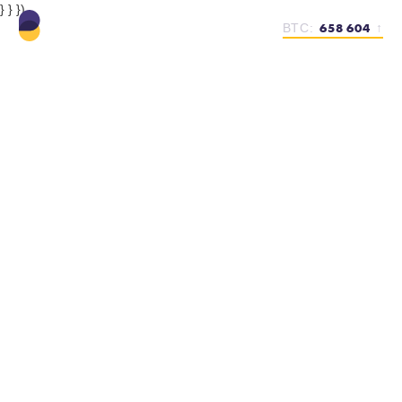
} } })
658 604
BTC:
↑