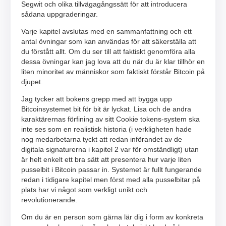
Segwit och olika tillvägagångssätt för att introducera
sådana uppgraderingar.
Varje kapitel avslutas med en sammanfattning och ett
antal övningar som kan användas för att säkerställa att
du förstått allt. Om du ser till att faktiskt genomföra alla
dessa övningar kan jag lova att du när du är klar tillhör en
liten minoritet av människor som faktiskt förstår Bitcoin på
djupet.
Jag tycker att bokens grepp med att bygga upp
Bitcoinsystemet bit för bit är lyckat. Lisa och de andra
karaktärernas förfining av sitt Cookie tokens-system ska
inte ses som en realistisk historia (i verkligheten hade
nog medarbetarna tyckt att redan införandet av de
digitala signaturerna i kapitel 2 var för omständligt) utan
är helt enkelt ett bra sätt att presentera hur varje liten
pusselbit i Bitcoin passar in. Systemet är fullt fungerande
redan i tidigare kapitel men först med alla pusselbitar på
plats har vi något som verkligt unikt och
revolutionerande.
Om du är en person som gärna lär dig i form av konkreta