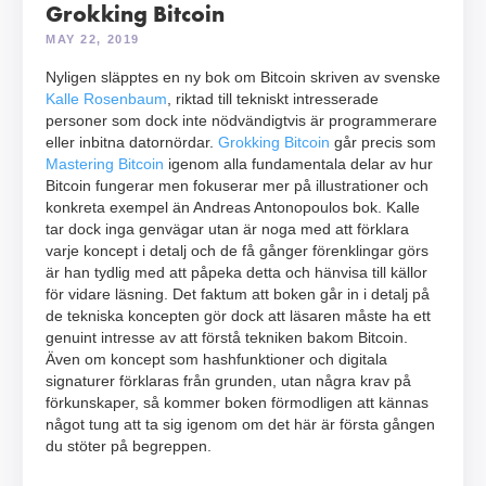
Grokking Bitcoin
MAY 22, 2019
Nyligen släpptes en ny bok om Bitcoin skriven av svenske
Kalle Rosenbaum
, riktad till tekniskt intresserade
personer som dock inte nödvändigtvis är programmerare
eller inbitna datornördar.
Grokking Bitcoin
går precis som
Mastering Bitcoin
igenom alla fundamentala delar av hur
Bitcoin fungerar men fokuserar mer på illustrationer och
konkreta exempel än Andreas Antonopoulos bok. Kalle
tar dock inga genvägar utan är noga med att förklara
varje koncept i detalj och de få gånger förenklingar görs
är han tydlig med att påpeka detta och hänvisa till källor
för vidare läsning. Det faktum att boken går in i detalj på
de tekniska koncepten gör dock att läsaren måste ha ett
genuint intresse av att förstå tekniken bakom Bitcoin.
Även om koncept som hashfunktioner och digitala
signaturer förklaras från grunden, utan några krav på
förkunskaper, så kommer boken förmodligen att kännas
något tung att ta sig igenom om det här är första gången
du stöter på begreppen.