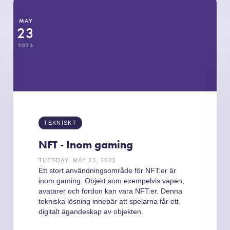
MAY
23
2023
TEKNISKT
NFT - Inom gaming
TUESDAY, MAY 23, 2023
Ett stort användningsområde för NFT:er är
inom gaming. Objekt som exempelvis vapen,
avatarer och fordon kan vara NFT:er. Denna
tekniska lösning innebär att spelarna får ett
digitalt ägandeskap av objekten.