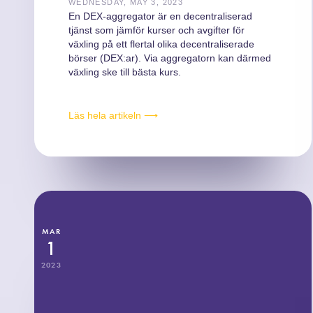
WEDNESDAY, MAY 3, 2023
En DEX-aggregator är en decentraliserad
tjänst som jämför kurser och avgifter för
växling på ett flertal olika decentraliserade
börser (DEX:ar). Via aggregatorn kan därmed
växling ske till bästa kurs.
Läs hela artikeln ⟶
MAR
1
2023