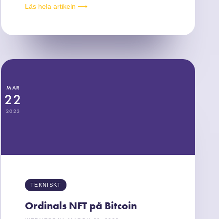
Läs hela artikeln ⟶
MAR
22
2023
TEKNISKT
Ordinals NFT på Bitcoin