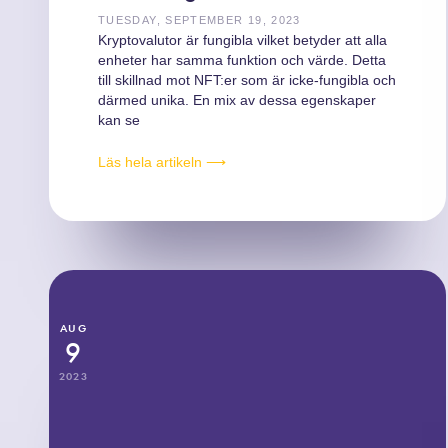
TUESDAY, SEPTEMBER 19, 2023
Kryptovalutor är fungibla vilket betyder att alla
enheter har samma funktion och värde. Detta
till skillnad mot NFT:er som är icke-fungibla och
därmed unika. En mix av dessa egenskaper
kan se
Läs hela artikeln ⟶
AUG
9
2023