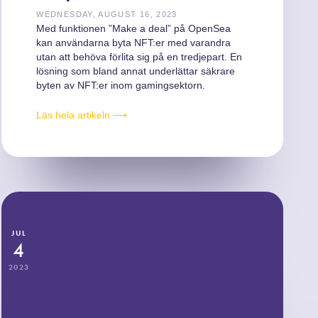
WEDNESDAY, AUGUST 16, 2023
Med funktionen ”Make a deal” på OpenSea
kan användarna byta NFT:er med varandra
utan att behöva förlita sig på en tredjepart. En
lösning som bland annat underlättar säkrare
byten av NFT:er inom gamingsektorn.
Läs hela artikeln ⟶
JUL
4
2023