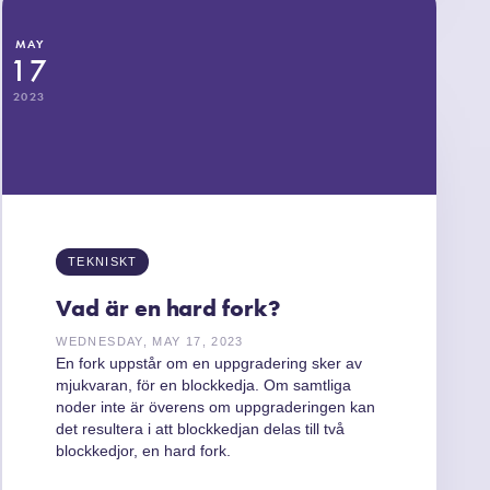
MAY
17
2023
TEKNISKT
Vad är en hard fork?
WEDNESDAY, MAY 17, 2023
En fork uppstår om en uppgradering sker av
mjukvaran, för en blockkedja. Om samtliga
noder inte är överens om uppgraderingen kan
det resultera i att blockkedjan delas till två
blockkedjor, en hard fork.