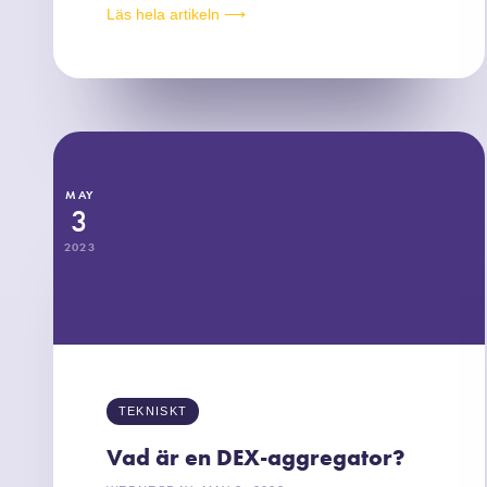
Läs hela artikeln ⟶
MAY
3
2023
TEKNISKT
Vad är en DEX-aggregator?