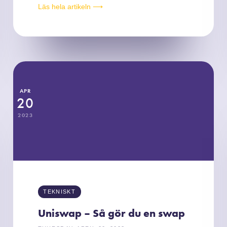
Läs hela artikeln ⟶
APR
20
2023
TEKNISKT
Uniswap – Så gör du en swap