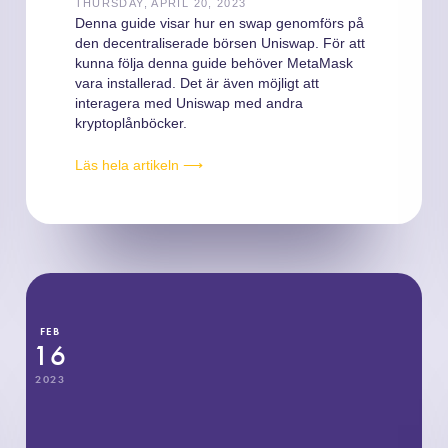
THURSDAY, APRIL 20, 2023
Denna guide visar hur en swap genomförs på
den decentraliserade börsen Uniswap. För att
kunna följa denna guide behöver MetaMask
vara installerad. Det är även möjligt att
interagera med Uniswap med andra
kryptoplånböcker.
Läs hela artikeln ⟶
FEB
16
2023