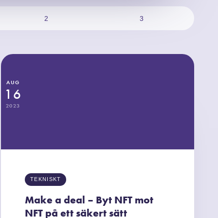
2
3
AUG
16
2023
TEKNISKT
Make a deal – Byt NFT mot
NFT på ett säkert sätt