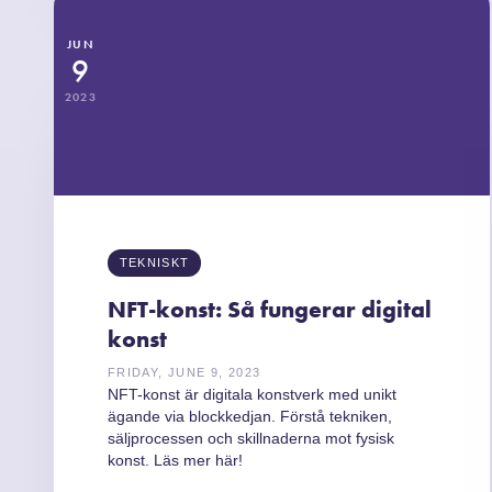
JUN
9
2023
TEKNISKT
NFT-konst: Så fungerar digital
konst
FRIDAY, JUNE 9, 2023
NFT-konst är digitala konstverk med unikt
ägande via blockkedjan. Förstå tekniken,
säljprocessen och skillnaderna mot fysisk
konst. Läs mer här!