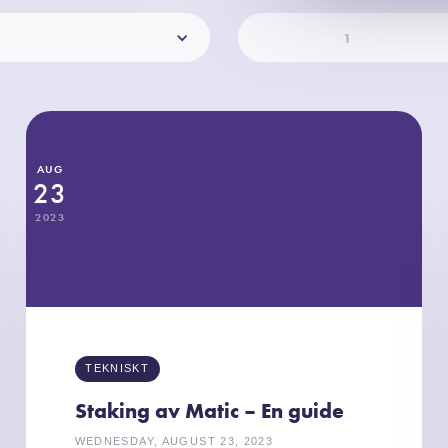
1
AUG
23
2023
TEKNISKT
Staking av Matic – En guide
WEDNESDAY, AUGUST 23, 2023