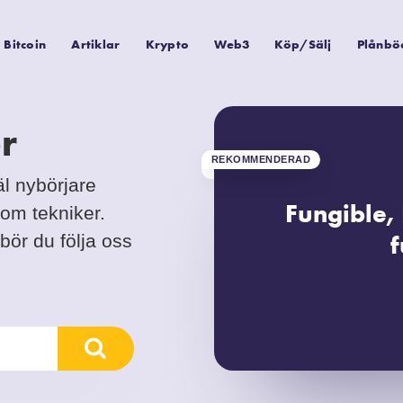
Bitcoin
Artiklar
Krypto
Web3
Köp/Sälj
Plånbö
r
REKOMMENDERAD
äl nybörjare
Fungible,
om tekniker.
f
bör du följa oss
Kryptovalutor är fu
funktion och värde. 
och därmed unika. 