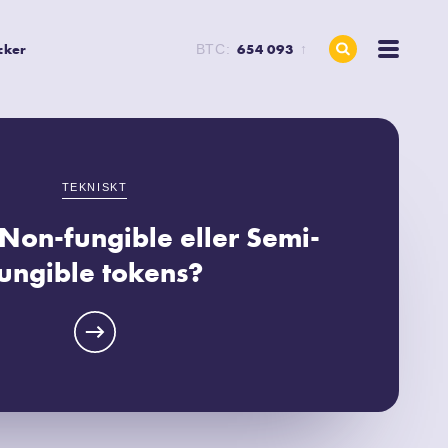
cker
654 093
BTC:
↑
TEKNISKT
 Non-fungible eller Semi-
ungible tokens?
ngibla vilket betyder att alla enheter har samma
Detta till skillnad mot NFT:er som är icke-fungibla
En mix av dessa egenskaper kan se
—
SEPTEMBER
19, 2023