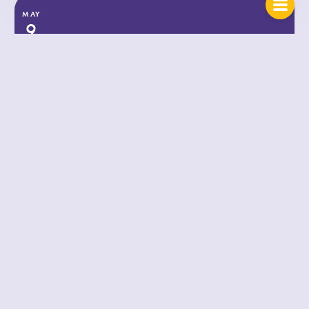
MAY
9
2022
LITTERATUR
Bokrecension: How to DeFi
MONDAY, MAY 9, 2022
How to Defi är en grundbok i decentraliserad finans. E-
boken ger en god förståelse för vad DeFi är, dess
betydelse för finansiell struktur samt hur de första stegen
tas för att utnyttja de decentraliserade tjänsterna.
Läs hela artikeln ⟶