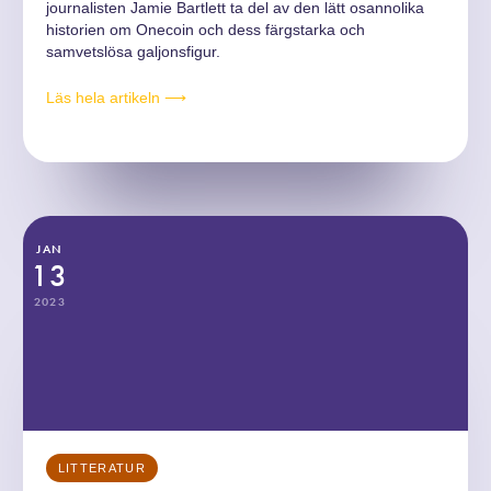
journalisten Jamie Bartlett ta del av den lätt osannolika
historien om Onecoin och dess färgstarka och
samvetslösa galjonsfigur.
Läs hela artikeln ⟶
JAN
13
2023
LITTERATUR