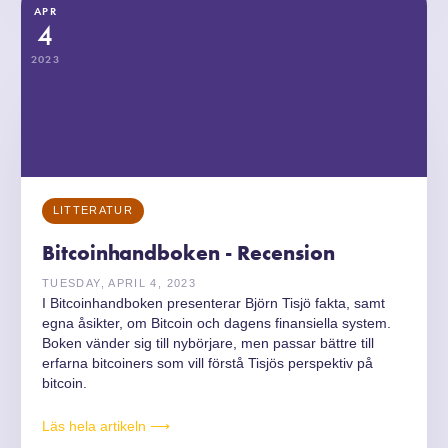
APR
4
2023
LITTERATUR
Bitcoinhandboken - Recension
TUESDAY, APRIL 4, 2023
I Bitcoinhandboken presenterar Björn Tisjö fakta, samt
egna åsikter, om Bitcoin och dagens finansiella system.
Boken vänder sig till nybörjare, men passar bättre till
erfarna bitcoiners som vill förstå Tisjös perspektiv på
bitcoin.
Läs hela artikeln ⟶