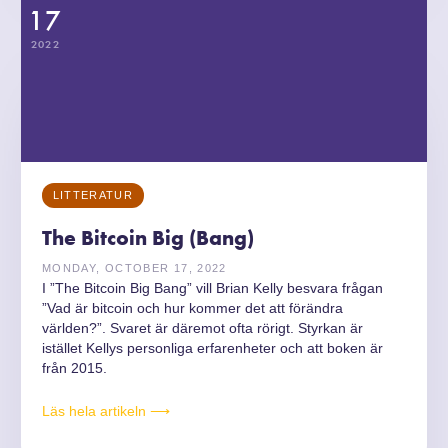
17
2022
LITTERATUR
The Bitcoin Big (Bang)
MONDAY, OCTOBER 17, 2022
I ”The Bitcoin Big Bang” vill Brian Kelly besvara frågan
”Vad är bitcoin och hur kommer det att förändra
världen?”. Svaret är däremot ofta rörigt. Styrkan är
istället Kellys personliga erfarenheter och att boken är
från 2015.
Läs hela artikeln ⟶