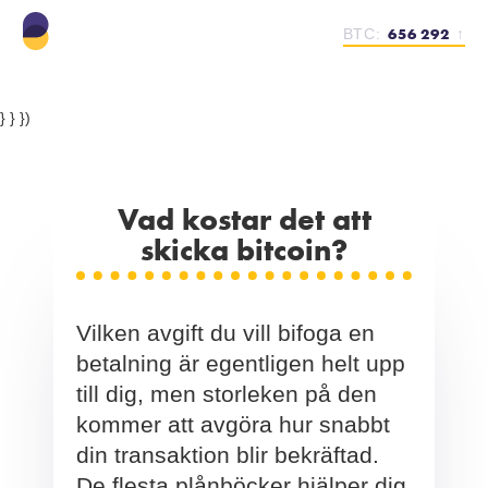
656 292
BTC:
↑
} } })
Vad kostar det att
skicka bitcoin?
Vilken avgift du vill bifoga en
betalning är egentligen helt upp
till dig, men storleken på den
kommer att avgöra hur snabbt
din transaktion blir bekräftad.
De flesta plånböcker hjälper dig