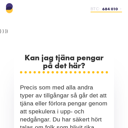
684 010
BTC:
↑
} } })
Kan jag tjäna pengar
på det här?
Precis som med alla andra
typer av tillgångar så går det att
tjäna eller förlora pengar genom
att spekulera i upp- och
nedgångar. Du har säkert hört
talas om folk som blivit rika