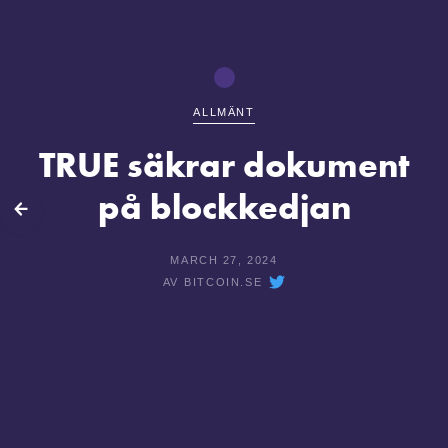
ALLMÄNT
TRUE säkrar dokument
på blockkedjan
lbaka
MARCH 27, 2024
AV
BITCOIN.SE