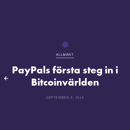
ALLMÄNT
PayPals första steg in i
Bitcoinvärlden
lbaka
SEPTEMBER 8, 2014