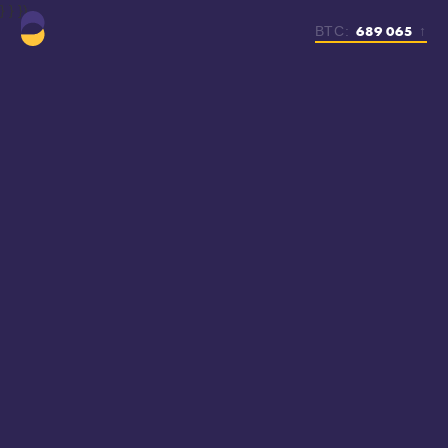
} } })
689 065
BTC:
↑