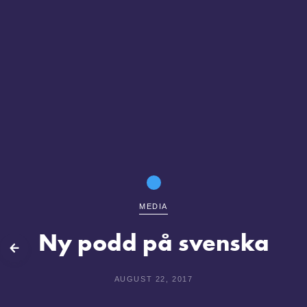
MEDIA
Ny podd på svenska
lbaka
AUGUST 22, 2017