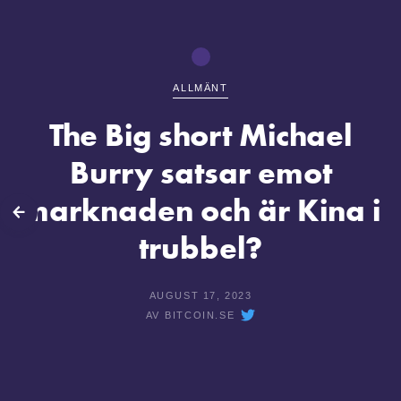
ALLMÄNT
The Big short Michael
Burry satsar emot
marknaden och är Kina i
lbaka
trubbel?
AUGUST 17, 2023
AV
BITCOIN.SE