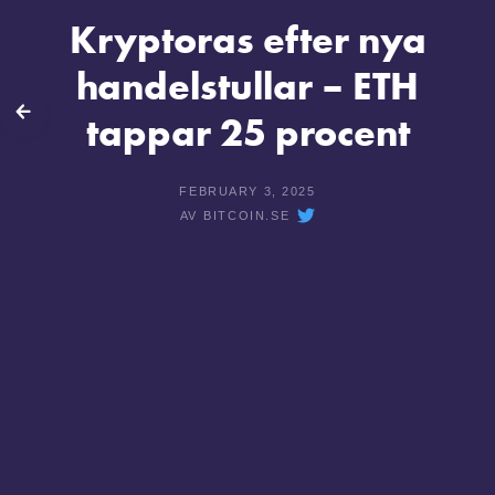
Kryptoras efter nya
handelstullar – ETH
lbaka
tappar 25 procent
FEBRUARY 3, 2025
AV
BITCOIN.SE