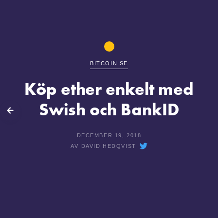
BITCOIN.SE
Köp ether enkelt med
Swish och BankID
lbaka
DECEMBER 19, 2018
AV
DAVID HEDQVIST