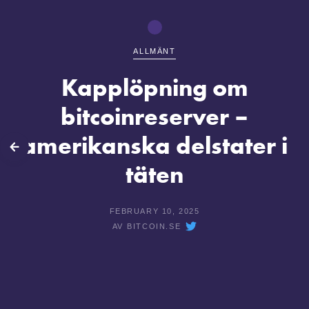
ALLMÄNT
Kapplöpning om
bitcoinreserver –
amerikanska delstater i
lbaka
täten
FEBRUARY 10, 2025
AV
BITCOIN.SE