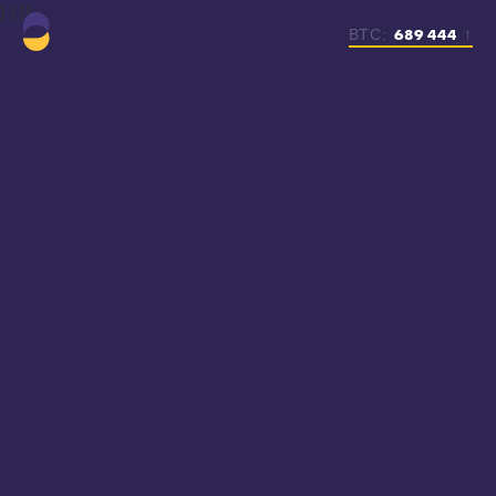
} } })
689 444
BTC:
↑