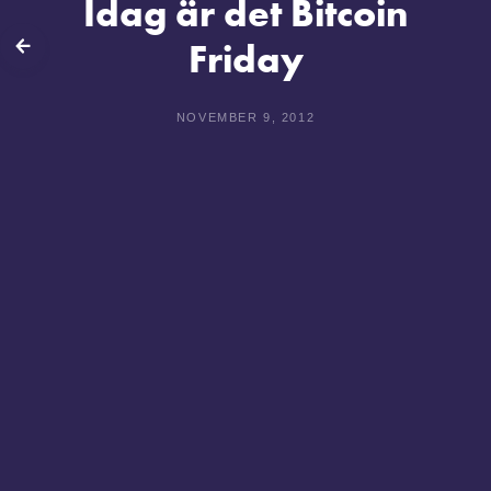
Idag är det Bitcoin
Friday
lbaka
NOVEMBER 9, 2012