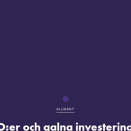
ALLMÄNT
O:er och galna investerin