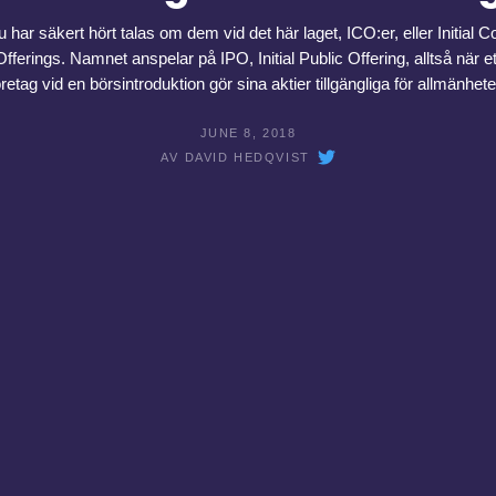
 har säkert hört talas om dem vid det här laget, ICO:er, eller Initial C
Offerings. Namnet anspelar på IPO, Initial Public Offering, alltså när et
öretag vid en börsintroduktion gör sina aktier tillgängliga för allmänhete
JUNE 8, 2018
AV
DAVID HEDQVIST