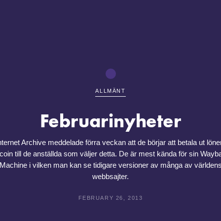
ALLMÄNT
Februarinyheter
nternet Archive meddelade förra veckan att de börjar att betala ut löner
tcoin till de anställda som väljer detta. De är mest kända för sin Wayb
Machine i vilken man kan se tidigare versioner av många av världen
webbsajter.
FEBRUARY 26, 2013