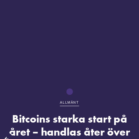
ALLMÄNT
Bitcoins starka start på
året – handlas åter över
lbaka