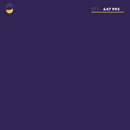
} } })
647 995
BTC:
↑